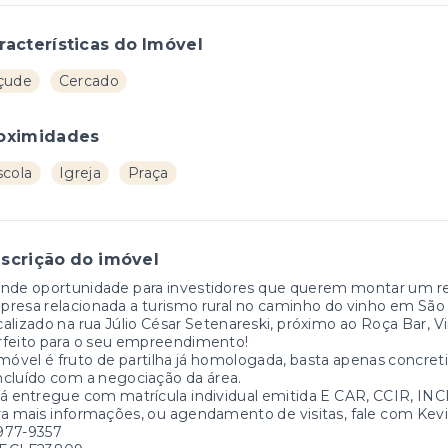
racterísticas do Imóvel
çude
Cercado
oximidades
scola
Igreja
Praça
scrição do imóvel
nde oportunidade para investidores que querem montar um res
resa relacionada a turismo rural no caminho do vinho em São
alizado na rua Júlio César Setenareski, próximo ao Roça Bar, V
rfeito para o seu empreendimento!
móvel é fruto de partilha já homologada, basta apenas concreti
cluído com a negociação da área.
á entregue com matrícula individual emitida E CAR, CCIR, INC
a mais informações, ou agendamento de visitas, fale com Kevin
977-9357