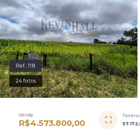
Ref.:
118
24
fotos
Venda
Terreno
R$4.573.800,00
57.172