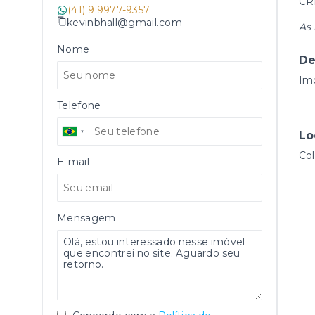
CR
(41) 9 9977-9357
kevinbhall@gmail.com
As 
Nome
De
Imó
Telefone
Lo
Col
E-mail
Mensagem