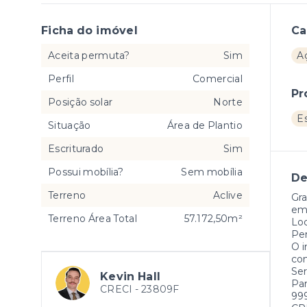
Ficha do imóvel
Ca
Aceita permuta?
Sim
A
Perfil
Comercial
Pr
Posição solar
Norte
E
Situação
Área de Plantio
Escriturado
Sim
Possui mobília?
Sem mobília
De
Terreno
Aclive
Gra
emp
Terreno Área Total
57.172,50m²
Loc
Pe
O i
con
Ser
Kevin Hall
Par
CRECI -
23809F
99