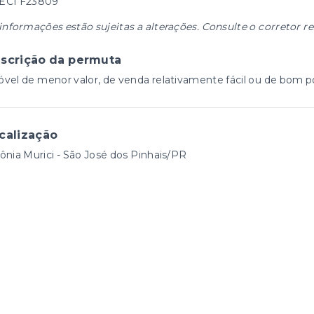
ECI F23809
informações estão sujeitas a alterações. Consulte o corretor r
scrição da permuta
vel de menor valor, de venda relativamente fácil ou de bom po
calização
ônia Murici - São José dos Pinhais/PR