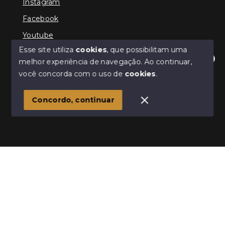
Instagram
Facebook
Youtube
Esse site utiliza
cookies
, que possibilitam uma
melhor experiência de navegação.
Ao continuar,
Olá! Estamos disponíveis para te ajudar.
você concorda com o uso de
cookies
.
© Copyright 2026 - Kevin Hall Gestor Imobiliário -
Todos os direitos reservados
Concordo, continuar
SITE PARA IMOBILIARIA
Início
Histórico
Favoritos