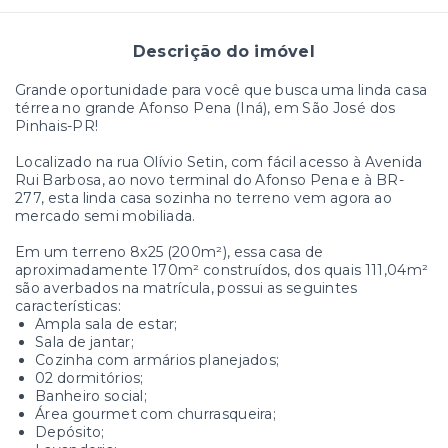
Descrição do imóvel
Grande oportunidade para você que busca uma linda casa
térrea no grande Afonso Pena (Iná), em São José dos
Pinhais-PR!
Localizado na rua Olívio Setin, com fácil acesso à Avenida
Rui Barbosa, ao novo terminal do Afonso Pena e à BR-
277, esta linda casa sozinha no terreno vem agora ao
mercado semi mobiliada.
Em um terreno 8x25 (200m²), essa casa de
aproximadamente 170m² construídos, dos quais 111,04m²
são averbados na matrícula, possui as seguintes
características:
Ampla sala de estar;
Sala de jantar;
Cozinha com armários planejados;
02 dormitórios;
Banheiro social;
Área gourmet com churrasqueira;
Depósito;