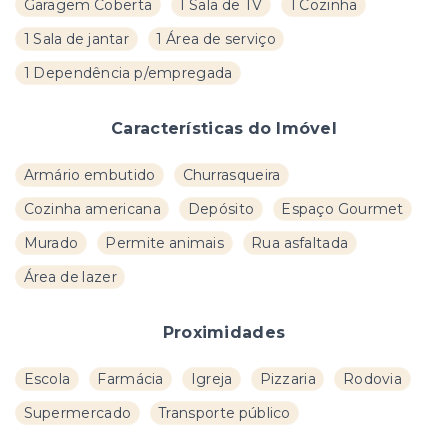
Garagem Coberta
1 Sala de TV
1 Cozinha
1 Sala de jantar
1 Área de serviço
1 Dependência p/empregada
Características do Imóvel
Armário embutido
Churrasqueira
Cozinha americana
Depósito
Espaço Gourmet
Murado
Permite animais
Rua asfaltada
Área de lazer
Proximidades
Escola
Farmácia
Igreja
Pizzaria
Rodovia
Supermercado
Transporte público