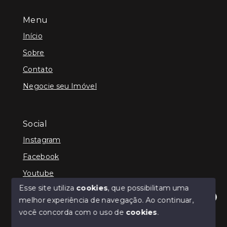
Menu
Início
Sobre
Contato
Negocie seu Imóvel
Social
Instagram
Facebook
Youtube
Esse site utiliza
cookies
, que possibilitam uma
melhor experiência de navegação.
Ao continuar,
Olá! Estamos disponíveis para te ajudar.
você concorda com o uso de
cookies
.
© Copyright 2026 - Kevin Hall Gestor Imobiliário -
Todos os direitos reservados