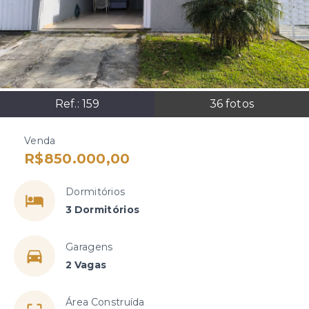
Ref.:
159
36
fotos
Venda
R$850.000,00
Dormitórios
3 Dormitórios
Garagens
2 Vagas
Área Construída