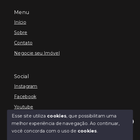
Menu
Início
Sobre
Contato
Negocie seu Imóvel
Social
Instagram
Facebook
Youtube
Esse site utiliza
cookies
, que possibilitam uma
melhor experiência de navegação.
Ao continuar,
Olá! Estamos disponíveis para te ajudar.
você concorda com o uso de
cookies
.
© Copyright 2026 - Kevin Hall Gestor Imobiliário -
Todos os direitos reservados