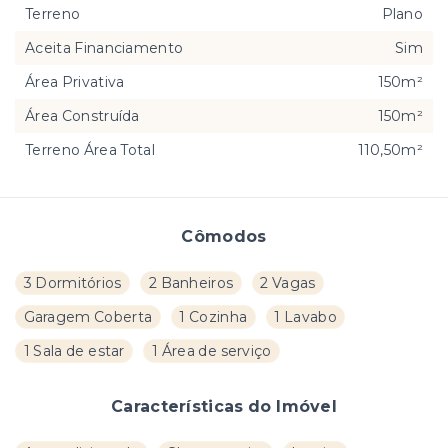
Terreno
Plano
Aceita Financiamento
Sim
Área Privativa
150m²
Área Construída
150m²
Terreno Área Total
110,50m²
Cômodos
3 Dormitórios
2 Banheiros
2 Vagas
Garagem Coberta
1 Cozinha
1 Lavabo
1 Sala de estar
1 Área de serviço
Características do Imóvel