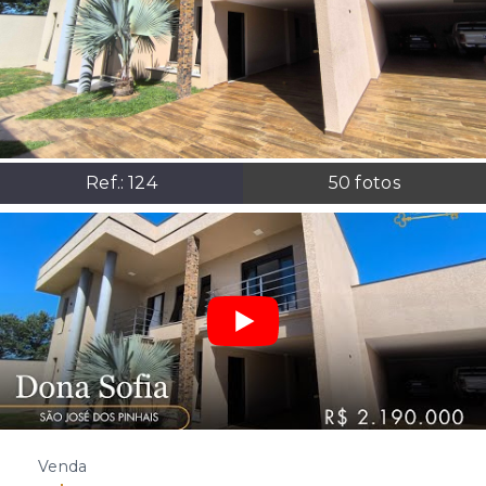
Ref.:
124
50
fotos
Venda