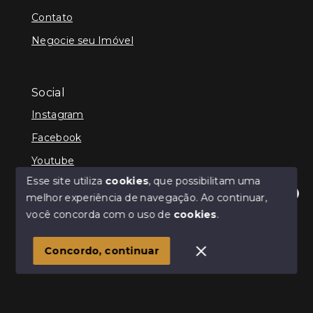
Contato
Negocie seu Imóvel
Social
Instagram
Facebook
Youtube
Esse site utiliza
cookies
, que possibilitam uma
melhor experiência de navegação.
Ao continuar,
Olá! Estamos disponíveis para te ajudar.
você concorda com o uso de
cookies
.
© Copyright 2026 - Kevin Hall Gestor Imobiliário -
Todos os direitos reservados
Concordo, continuar
SITE PARA IMOBILIARIA