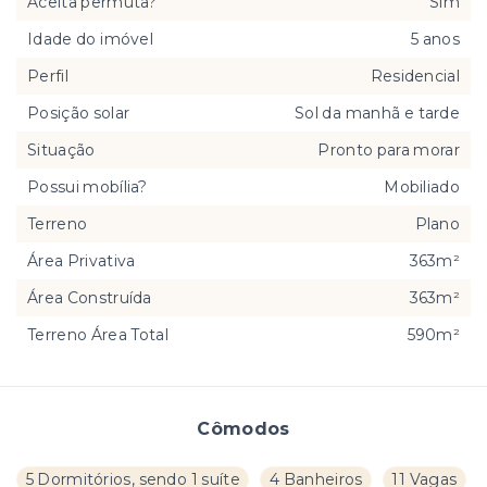
Aceita permuta?
Sim
Idade do imóvel
5 anos
Perfil
Residencial
Posição solar
Sol da manhã e tarde
Situação
Pronto para morar
Possui mobília?
Mobiliado
Terreno
Plano
Área Privativa
363m²
Área Construída
363m²
Terreno Área Total
590m²
Cômodos
5 Dormitórios, sendo 1 suíte
4 Banheiros
11 Vagas