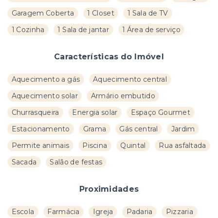
Garagem Coberta
1 Closet
1 Sala de TV
1 Cozinha
1 Sala de jantar
1 Área de serviço
Características do Imóvel
Aquecimento a gás
Aquecimento central
Aquecimento solar
Armário embutido
Churrasqueira
Energia solar
Espaço Gourmet
Estacionamento
Grama
Gás central
Jardim
Permite animais
Piscina
Quintal
Rua asfaltada
Sacada
Salão de festas
Proximidades
Escola
Farmácia
Igreja
Padaria
Pizzaria